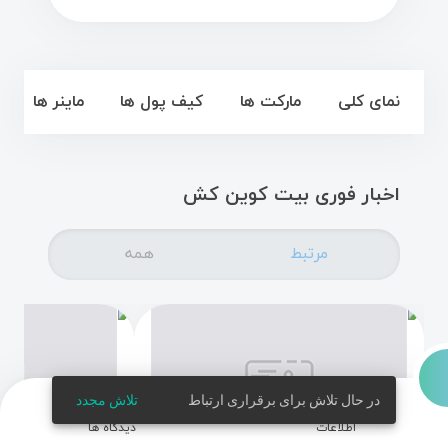
نمای کلی
مارکت ها
کیف پول ها
ماینر ها
اخبار فوری بیت کوین کش
مرتبط
همه
chat
layers
در حال تلاش برای برقراری ارتباط
تلاش مجدد
اطلاعات
دیدگاه ها
فوری
فوری