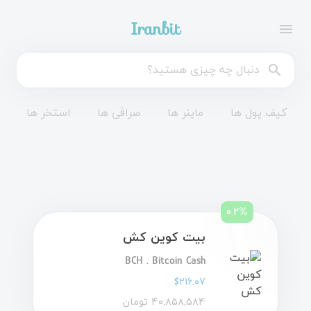
Iranbit
menu
search
کیف پول ها
ماینر ها
صرافی ها
استخر ها
۰.۲%
بیت کوین کش
BCH . Bitcoin Cash
$۲۱۶.۰۷
۴۰,۸۵۸,۵۸۴ تومان