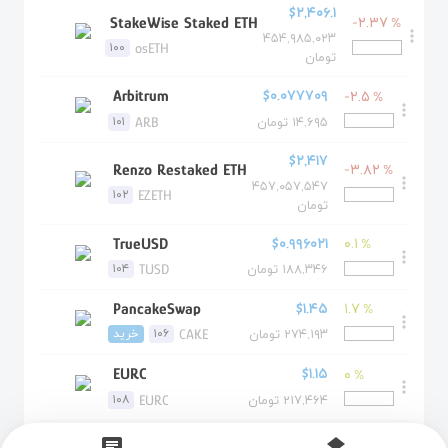
.
$۲,۴۰۶.۱
 StakeWise Staked ETH 
-۲.۳۷
%
more_vert
۴۵۴,۹۸۵,۰۲۳
osETH
۱۰۰
تومان
.
$۰.۰۷۷۷۰۹
 Arbitrum 
-۲.۵
%
more_vert
ARB
۱۰۱
۱۴,۶۹۵ تومان
.
$۲,۴۱۷
 Renzo Restaked ETH 
-۳.۸۲
%
more_vert
۴۵۷,۰۵۷,۵۴۷
EZETH
۱۰۲
تومان
.
$۰.۹۹۶۰۲۱
 TrueUSD 
۰.۱
%
more_vert
TUSD
۱۰۴
۱۸۸,۳۴۶ تومان
.
$۱.۴۵
 PancakeSwap 
۱.۷
%
more_vert
CAKE
۱۰۶
خرید
۲۷۴,۱۹۳ تومان
.
$۱.۱۵
 EURC 
۰
%
more_vert
EURC
۱۰۸
۲۱۷,۴۶۴ تومان
.
$۴.۴۵
 Injective 
۱.۵
%
chat
layers