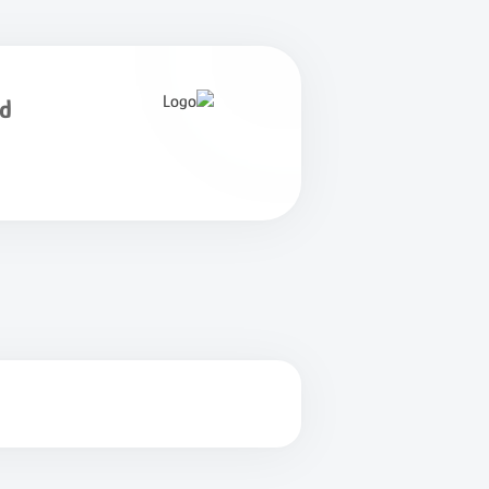
id
نمای کلی