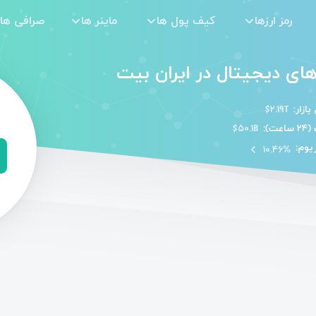
رمز ارزها
کیف پول ها
ماینر ها
صرافی ها
های دیجیتال
در
ایران بیت
ازار:
$۲.۱۹T
ت):
$۵۰.۱B
یوم:
navigate_before
۱۰.۴۶%