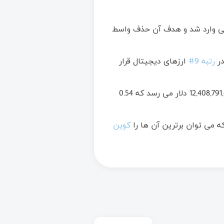
 Defi (سیستم مالی غیر متمرکز) است که در سال 2024 به بازار جهانی وارد شد و هدف آن حذف واسط
رتبه 9#
ارزهای دیجیتال قرار
اکوسیستم Hyperliquid هم اکنون شامل 6 توکن فعال است که مجموع ارزش بازار این توکن ها به 12,408,791,463 دلار می رسد که 0.54
 می توان برترین آن ها را
کوین