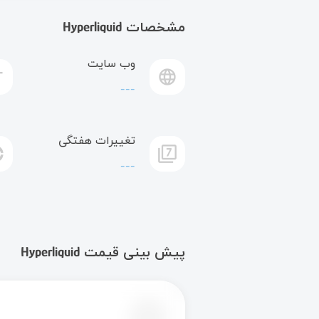
مشخصات Hyperliquid
وب سایت
t
language
---
تغییرات هفتگی
rge
filter_7
---
پیش بینی قیمت Hyperliquid