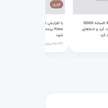
فوری
CTO سابق Ripple افسانه 10000
با افزایش استفاده از XRP، Ripple
 را نابود کرد و ادعاهای
Prime برنده جایزه برتر کارگزار می
 کرد
شود
3 ماه پیش
date_range