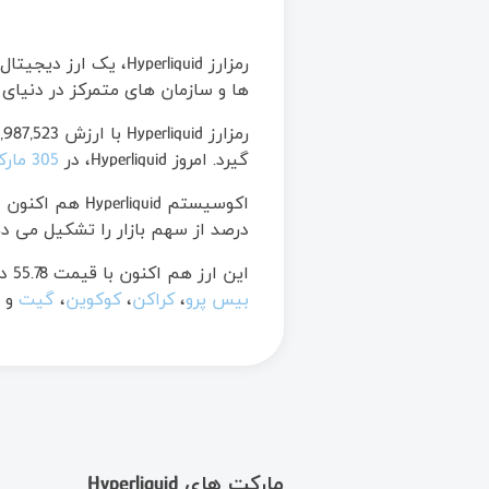
ها و سازمان های متمرکز در دنیای 
رمزارز Hyperliquid با ارزش 12,407,987,523 دلار، توانسته است 0.54 درصد از سهم بازار را تشکیل دهد و در
گیرد. امروز Hyperliquid، در
305 مارکت
درصد از سهم بازار را تشکیل می ده
این ارز هم اکنون با قیمت 55.78 دلار (10,547,933 تومان) در
بیس پرو
،
کراکن
،
کوکوین
،
گیت
و
مارکت های Hyperliquid