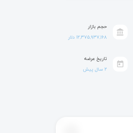
حجم بازار
account_balance
۱۲,۳۷۵,۹۳۷,۱۶۸ دلار
تاریخ عرضه
today
۲ سال پیش