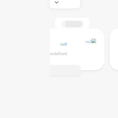
null
undefined