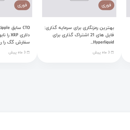
فوری
فوری
بهترین رمزنگاری برای سرمایه گذاری:
فایل های 21 اشتراک گذاری برای
دلاری XRP
Hyperliquid…
سفارش گگ را رد
3 ماه پیش
3 ماه پیش
date_range
date_range