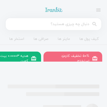
Iranbit
menu
search
کیف پول ها
ماینر ها
صرافی ها
استخر ها
۵۰% تخفیف کارمزد
هدیه ۰.۰۰۰۰۳ بیت
redeem
redeem
استخراج
کوین