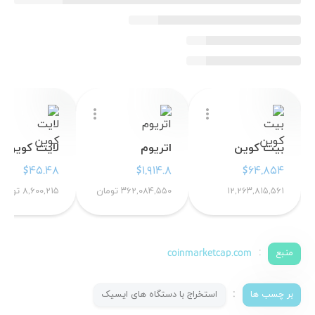
more_vert
more_vert
بیت کوین
اتریوم
لایت کوین
$۴۵.۴۸
$۱,۹۱۴.۸
$۶۴,۸۵۴
۱۲,۲۶۳,۸۱۵,۵۶۱
۳۶۲,۰۸۴,۵۵۰ تومان
۸,۶۰۰,۲۱۵ تومان
تومان
coinmarketcap.com
:
منبع
:
بر چسب ها
استخراج با دستگاه های ایسیک