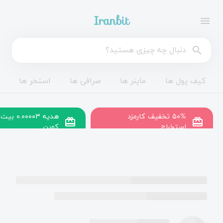
Iranbit
menu
search
کیف پول ها
ماینر ها
صرافی ها
استخر ها
۵۰% تخفیف کارمزد
هدیه ۰.۰۰۰۰۳ بیت
redeem
redeem
استخراج
کوین