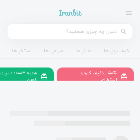
Iranbit
menu
search
کیف پول ها
ماینر ها
صرافی ها
استخر ها
۵۰% تخفیف کارمزد
هدیه ۰.۰۰۰۰۳ بیت
redeem
redeem
استخراج
کوین