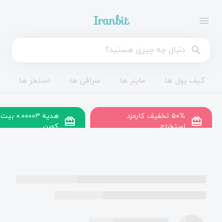
Iranbit
menu
search
کیف پول ها
ماینر ها
صرافی ها
استخر ها
۵۰% تخفیف کارمزد
هدیه ۰.۰۰۰۰۳ بیت
redeem
redeem
استخراج
کوین