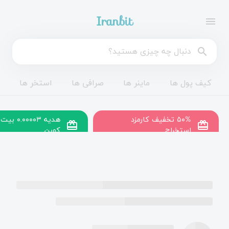
Iranbit
menu
search
کیف پول ها
ماینر ها
صرافی ها
استخر ها
۵۰% تخفیف کارمزد
هدیه ۰.۰۰۰۰۳ بیت
redeem
redeem
استخراج
کوین