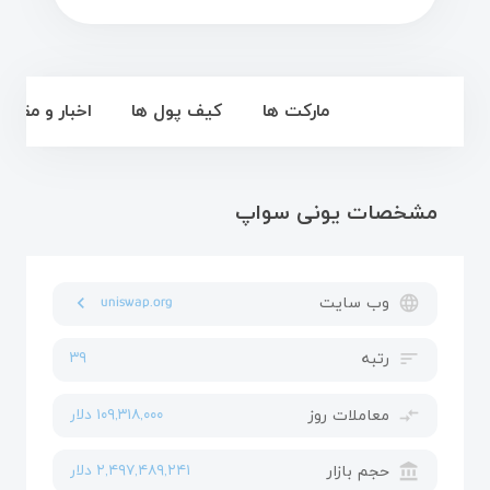
نمای کلی
مارکت ها
کیف پول ها
اخبار و مقالا
مشخصات یونی سواپ
language
وب سایت
uniswap.org
navigate_before
sort
رتبه
۳۹
compare_arrows
معاملات روز
۱۰۹,۳۱۸,۰۰۰ دلار
account_balance
حجم بازار
۲,۴۹۷,۴۸۹,۲۴۱ دلار