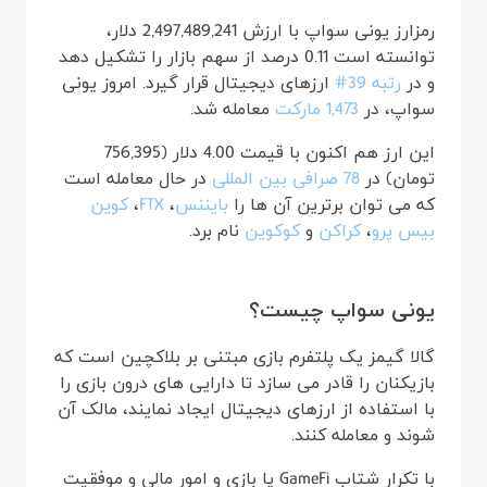
رمزارز یونی سواپ با ارزش 2,497,489,241 دلار،
توانسته است 0.11 درصد از سهم بازار را تشکیل دهد
و در
رتبه 39#
ارزهای دیجیتال قرار گیرد. امروز یونی
سواپ، در
1,473 مارکت
معامله شد.
این ارز هم اکنون با قیمت 4.00 دلار (756,395
تومان) در
78 صرافی بین المللی
در حال معامله است
که می توان برترین آن ها را
بایننس
،
FTX
،
کوین
بیس پرو
،
کراکن
و
کوکوین
نام برد.
یونی سواپ چیست؟
گالا گیمز یک پلتفرم بازی مبتنی بر بلاکچین است که
بازیکنان را قادر می‌ سازد تا دارایی‌ های درون بازی را
با استفاده از ارزهای دیجیتال ایجاد نمایند، مالک آن
شوند و معامله کنند.
با تکرار شتاب GameFi یا بازی و امور مالی و موفقیت