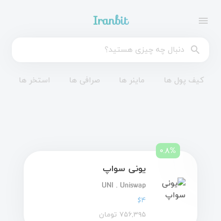
Iranbit
menu
search
کیف پول ها
ماینر ها
صرافی ها
استخر ها
۰.۸%
یونی سواپ
UNI . Uniswap
$۴
۷۵۶,۳۹۵ تومان