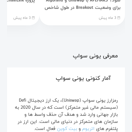
شود؟ APEMARS با Uniswap و Algorand
پروژه ChainLink برتر است
برای وضعیت Breakout در طول شاخص
فصل Altcoin در کانون توجه قرار می
3 ماه پیش
3 ماه پیش
date_range
date_range
گیرد
معرفی یونی سواپ
آمار کنونی یونی سواپ
رمزارز یونی سواپ (Uniswap)، یک ارز دیجیتال Defi
(سیستم مالی غیر متمرکز) است که در سال 2020 به
بازار جهانی وارد شد و هدف آن حذف واسط ها و
سازمان های متمرکز در دنیای مالی است. این ارز در
پلتفرم های
اتریوم
و
بیت کوین
فعال است.